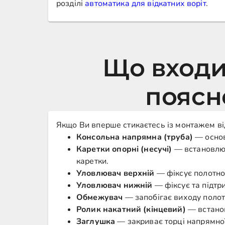
розділі
автоматика для відкатних воріт
.
Що входи
поясн
Якщо Ви вперше стикаєтесь із монтажем від
Консольна напрямна (труба)
— основ
Каретки опорні (несучі)
— встановлюю
каретки.
Уловлювач верхній
— фіксує полотно 
Уловлювач нижній
— фіксує та підтр
Обмежувач
— запобігає виходу полот
Ролик накатний (кінцевий)
— встанов
Заглушка
— закриває торці напрямної