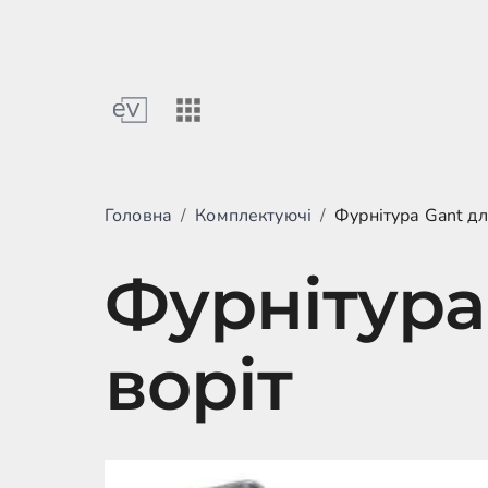
Головна
/
Комплектуючі
/
Фурнітура Gant дл
Фурнітура
воріт