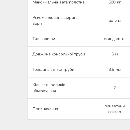
Максимальна вага полотна
500 кг
Рекомендована ширина
до 5 м
воріт
Тип каретки
стандартна
Довжина консольної труби
6 м
Товщина стінки труби
3,5 мм
Кількість роликів
2
обмежувача
приватний
Призначення
сектор