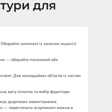
ітури для
Обирайте комплект із запасом міцності
ших — обирайте посилений або
лект. Для комерційних об'єктів із частим
ну вагу полотна та вибір фурнітури.
римує додаткове навантаження.
мо — переглянути асортимент можна в