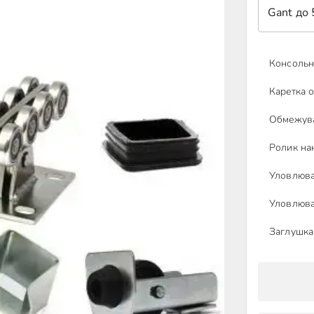
Gant до 
Консольна
Каретка 
Обмежува
Ролик на
Уловлюва
Уловлюва
Заглушка