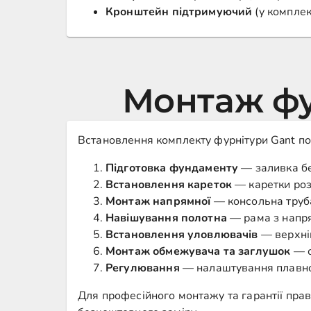
Кронштейн підтримуючий
(у комплек
Монтаж фу
Встановлення комплекту фурнітури Gant по
Підготовка фундаменту
— заливка бе
Встановлення кареток
— каретки роз
Монтаж напрямної
— консольна труба
Навішування полотна
— рама з напря
Встановлення уловлювачів
— верхній
Монтаж обмежувача та заглушок
— о
Регулювання
— налаштування плавност
Для професійного монтажу та гарантії пр