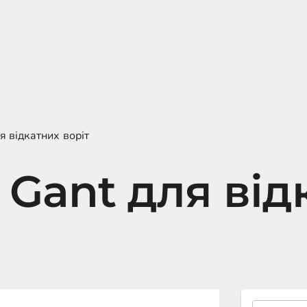
я відкатних воріт
 Gant для від