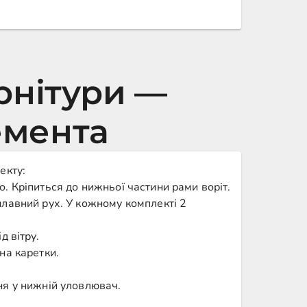
рнітури —
емента
екту:
. Кріпиться до нижньої частини рами воріт.
лавний рух. У кожному комплекті 2
д вітру.
на каретки.
ня у нижній уловлювач.