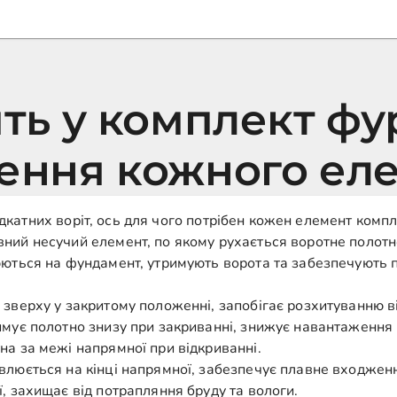
ть у комплект фу
ення кожного ел
катних воріт, ось для чого потрібен кожен елемент компл
ний несучий елемент, по якому рухається воротне полотно
ться на фундамент, утримують ворота та забезпечують п
зверху у закритому положенні, запобігає розхитуванню ві
имує полотно знизу при закриванні, знижує навантаження 
на за межі напрямної при відкриванні.
люється на кінці напрямної, забезпечує плавне входжен
, захищає від потрапляння бруду та вологи.