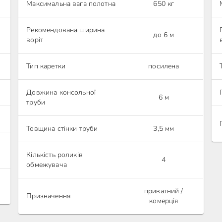
Максимальна вага полотна
650 кг
Рекомендована ширина
до 6 м
воріт
Тип каретки
посилена
Довжина консольної
6 м
труби
Товщина стінки труби
3,5 мм
Кількість роликів
4
обмежувача
приватний /
Призначення
комерція