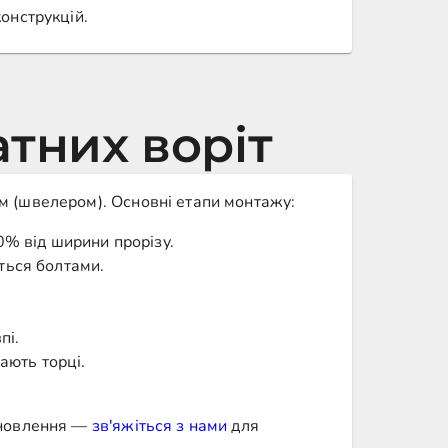
онструкцій.
тних воріт
м (швелером). Основні етапи монтажу:
% від ширини прорізу.
ться болтами.
пі.
ають торці.
ановлення —
зв'яжіться з нами
для