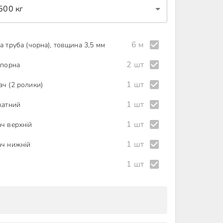
500 кг
6 м
 труба (чорна), товщина 3,5 мм
2 шт
опорна
1 шт
ч (2 ролики)
1 шт
катний
1 шт
ч верхній
1 шт
ч нижній
1 шт