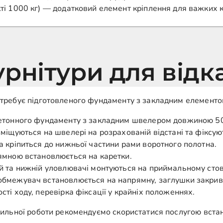
ті 1000 кг) — додатковий елемент кріплення для важких к
рнітури для відка
требує підготовленого фундаменту з закладним елементо
тонного фундаменту з закладним швелером довжиною 50
міщуються на швелері на розрахованій відстані та фіксую
 кріпиться до нижньої частини рами воротного полотна.
мною встановлюється на каретки.
 та нижній уловлювачі монтуються на приймальному стов
бмежувач встановлюється на напрямну, заглушки закрив
і ходу, перевірка фіксації у крайніх положеннях.
авильної роботи рекомендуємо скористатися послугою вст