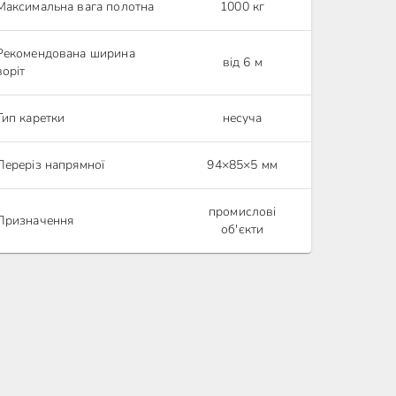
Максимальна вага полотна
1000 кг
Рекомендована ширина
від 6 м
воріт
Тип каретки
несуча
Переріз напрямної
94×85×5 мм
промислові
Призначення
об'єкти