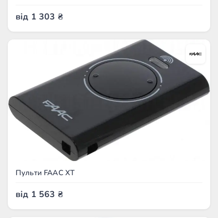
від
1 303
₴
Пульти FAAC XT
від
1 563
₴