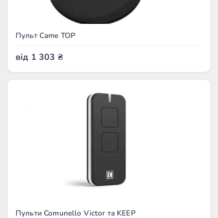
Пульт Came TOP
від
1 303
₴
Пульти Comunello Victor та KEEP