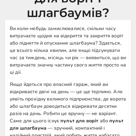
шлагбаумів?
Ви коли-небудь замислювалися, скільки часу
витрачаєте щодня на відкриття та закриття воріт
або підняття й опускання шлагбаума? Здається,
це всього кілька хвилин, але якщо підсумувати
час за тиждень, місяць чи рік — виявиться, що ви
витрачаєте значну частину свого життя просто на
ці дії.
Якщо йдеться про власний гараж, який ви
відкриваєте двічі на день — це ще терпимо. Але
уявіть прохідну великого підприємства, де ворота
або шлагбаум доводиться відкривати десятки
разів на день. Робити це вручну — не варіант.
Саме для цього існує
пульт для воріт
або
пульт
для шлагбаума
— зручний, компактний і
надійний пристрій, який робить життя набагато