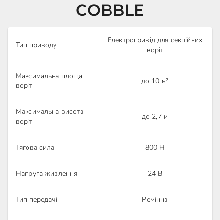
COBBLE
Електропривід для секційних
Тип приводу
воріт
Максимальна площа
до 10 м²
воріт
Максимальна висота
до 2,7 м
воріт
Тягова сила
800 Н
Напруга живлення
24 В
Тип передачі
Ремінна