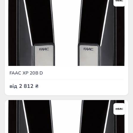
FAAC XP 20B D
від
2 812
₴