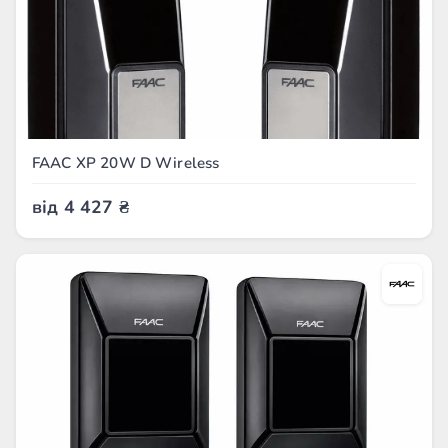
FAAC XP 20W D Wireless
від
4 427
₴