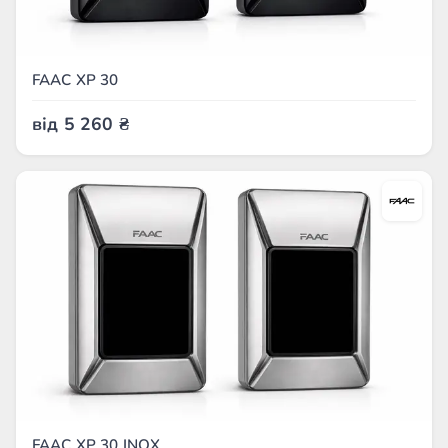
FAAC XP 30
від
5 260
₴
FAAC XP 30 INOX