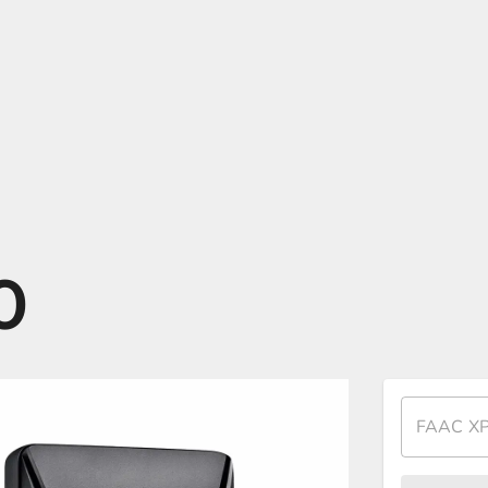
0
FAAC XP