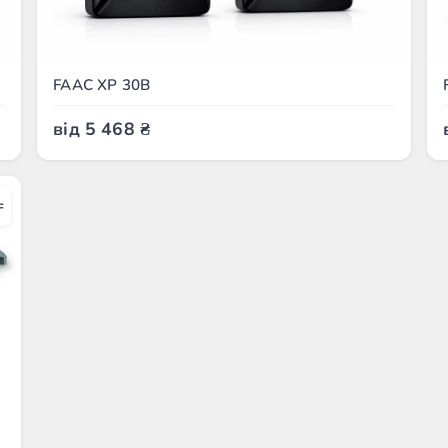
FAAC XP 30B
від
5 468
₴