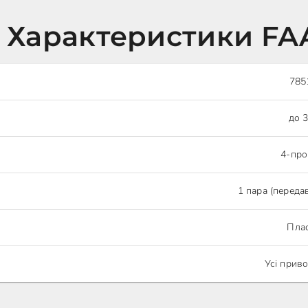
і Характеристики FA
785
до 
4-про
1 пара (переда
Пла
Усі прив