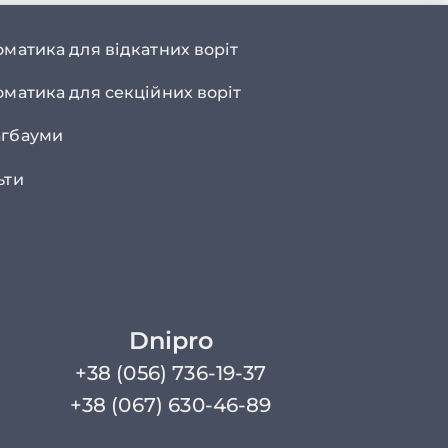
оматика для відкатних воріт
оматика для секційних воріт
гбауми
ьти
Dnipro
+38 (056) 736-19-37
+38 (067) 630-46-89