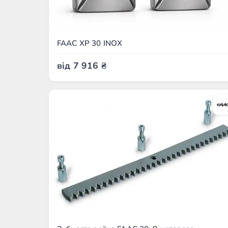
FAAC XP 30 INOX
від
7 916
₴