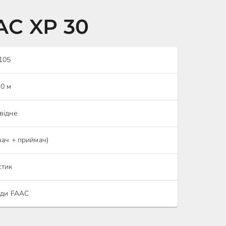
AC XP 30
105
30 м
відне
вач + приймач)
стик
оди FAAC