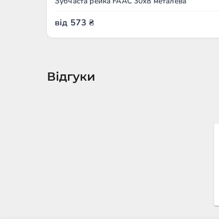
Зубчаста рейка FAAC 30x8 металева
від
573
₴
Відгуки