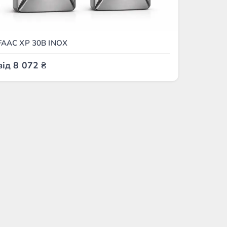
FAAC XP 30B INOX
від
8 072
₴