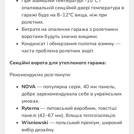
При зовнішній температурі -10°C і
опалювальній секційній двері температура в
гаражі буде на 8–12°C вища, ніж при
ролетних.
Витрати на опалення гаража з ролетними
воротами будуть значно вищими.
Конденсат і обмерзання полотна взимку —
часта проблема ролетних воріт.
Секційні ворота для утепленого гаража:
Рекомендуємо розглянути:
NOVA
— популярна серія, 40 мм панель,
добре зарекомендувала себе в українських
умовах.
Ryterna
— литовський виробник, товстіші
панелі (42–67 мм), більша теплоізоляція.
Wisniowski
— польський преміум, широкий
вибір дизайну.