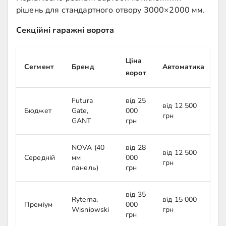
рішень для стандартного отвору 3000×2000 мм.
Секційні гаражні ворота
Ціна
Сегмент
Бренд
Автоматика
Р
ворот
Futura
від 25
в
від 12 500
Бюджет
Gate,
000
5
грн
GANT
грн
г
NOVA (40
від 28
в
від 12 500
Середній
мм
000
5
грн
панель)
грн
г
від 35
в
Ryterna,
від 15 000
Преміум
000
0
Wisniowski
грн
грн
г