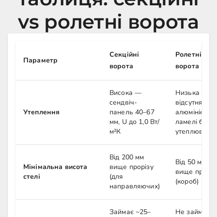
vs ролетні ворота
Секційні
Ролетні
Параметр
ворота
ворота
Висока —
Низька або
сендвіч-
відсутня —
Утеплення
панель 40–67
алюмінієві
мм, U до 1,0 Вт/
ламелі без
м²К
утеплювача
Від 200 мм
Від 50 мм
Мінімальна висота
вище прорізу
вище проріз
стелі
(для
(короб)
направляючих)
Займає ~25–
Не займає