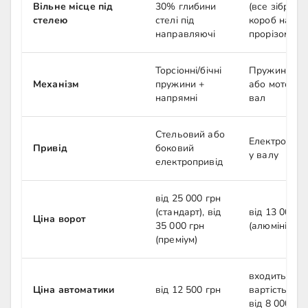
Вільне місце під
30% глибини
(все зібрано
стелею
стелі під
короб над
направляючі
прорізом)
Торсіонні/бічні
Пружинний
Механізм
пружини +
або моторни
напрямні
вал
Стельовий або
Електроприв
Привід
боковий
у валу
електропривід
від 25 000 грн
(стандарт), від
від 13 000 г
Ціна ворот
35 000 грн
(алюмінієві)
(преміум)
входить у
Ціна автоматики
від 12 500 грн
вартість або
від 8 000 гр