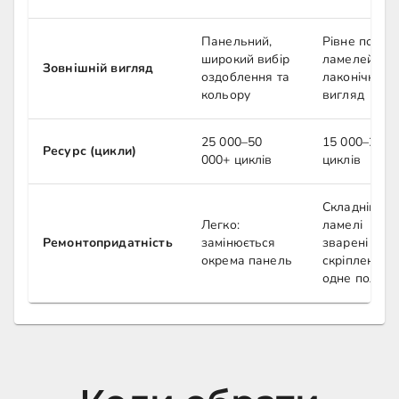
Панельний,
Рівне полот
широкий вибір
ламелей,
Зовнішній вигляд
оздоблення та
лаконічний
кольору
вигляд
25 000–50
15 000–25 0
Ресурс (цикли)
000+ циклів
циклів
Складніше:
Легко:
ламелі
Ремонтопридатність
замінюється
зварені або
окрема панель
скріплені в
одне полотн