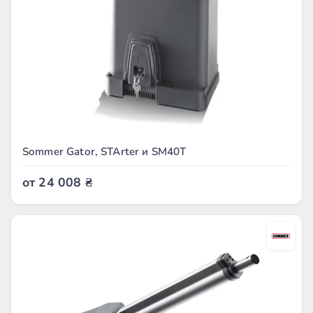
Sommer Gator, STArter и SM40T
от
24 008
₴