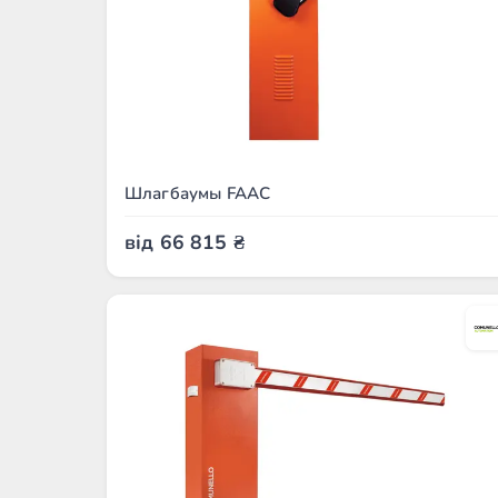
Шлагбаумы FAAC
від
66 815
₴