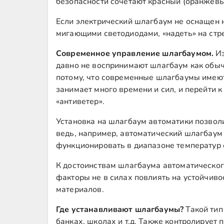
безопасности сочетают красный (оранжевы
Если электрический шлагбаум не оснащен
мигающими светодиодами, «надеть» на стр
Современное управление шлагбаумом.
И
давно не воспринимают шлагбаум как обычн
потому, что современные шлагбаумы имеют
занимает много времени и сил, и перейти
«антиветер».
Установка на шлагбаум автоматики позволи
ведь, например, автоматический шлагбаум 
функционировать в диапазоне температур о
К достоинствам шлагбаума автоматическог
факторы не в силах повлиять на устойчиво
материалов.
Где устанавливают шлагбаумы?
Такой тип
банках, школах и т.д. Также контролирует