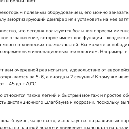
й) и белый цвет.
 некоторым полезным оборудованием, его можно заказат
елу амортизирующий демпфер или установить на нее загл
звестно, что сегодня пользуются большим спросом именн
ое ограничение, которое имеет две функции – «подняться 
 много технических возможностей. Вы можете освободить
 к современным инновационным технологиям. Например, в
т вам очередной раз испытать удовольствие от европейск
открывается за 5-6, а иногда и 2 секунды! К тому же нек
т – 45 до +70°С.
о относится также легкий и быстрый монтаж и простое о
сть дистанционного шлагбаума к коррозии, поскольку вы
 шлагбаумов, чаще всего, используется на различных парк
 проезд по платной дороге и движение транспорта на раз