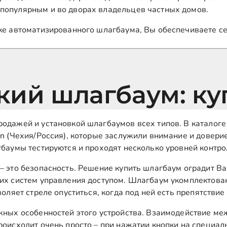
популярным и во дворах владельцев частных домов.
пке автоматизированного шлагбаума, Вы обеспечиваете с
ий шлагбаум: ку
родажей и установкой шлагбаумов всех типов. В каталог
an (Чехия/Россия), которые заслужили внимание и довери
гбаумы тестируются и проходят несколько уровней контро
– это безопасность. Решение купить шлагбаум оградит В
ших систем управления доступом. Шлагбаум укомплектов
воляет стреле опуститься, когда под ней есть препятствие
ажных особенностей этого устройства. Взаимодействие м
роисходит очень просто – при нажатии кнопки на специал