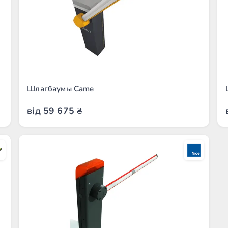
Шлагбаумы Came
від
59 675
₴