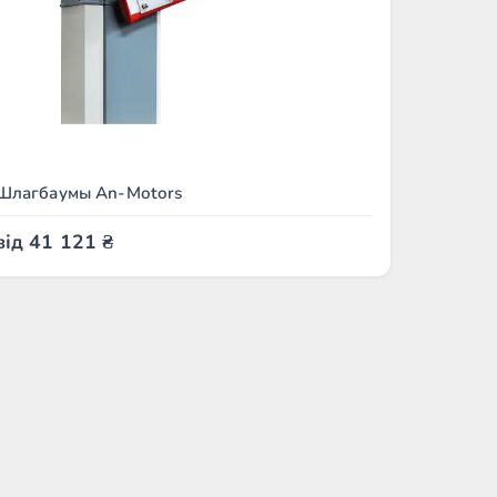
Шлагбаумы An-Motors
від
41 121
₴