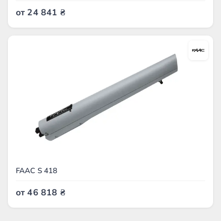
от
24 841
₴
FAAC S 418
от
46 818
₴