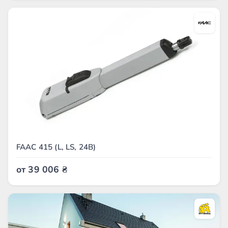
FAAC 415 (L, LS, 24В)
от
39 006
₴