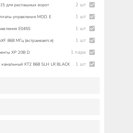
2 шт
15 для распашных ворот
1 шт
 платы управления MOD. E
1 шт
равления E045S
1 шт
XF 868 МГц (встраивается)
1 пара
енты XP 20B D
1 шт
х канальный XT2 868 SLH LR BLACK