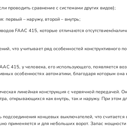
сли проводить сравнение с системами других видов);
: первый – наружу, второй – внутрь;
иводов FAAC 415, которые отличаются отсутствием/нали
ий, что учитывает ряд особенностей конструктивного по
 FAAC 415, у человека, его использующего, появляется в
ивных особенностях автоматики, благодаря которым она 
ическая линейная конструкция с червячной передачей. О
тра, открывающихся как внутрь, так и наружу. При этом д
ь подсоединения концевых выключателей, что считается 
шно применяется и для небольших ворот. Запас мощности 