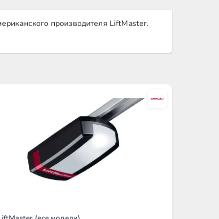
ериканского производителя LiftMaster.
LiftMaster (все модели)