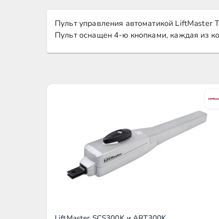
Пульт управления автоматикой LiftMaster 
Пульт оснащен 4-ю кнопками, каждая из к
LiftMaster SCS300K и ART300K