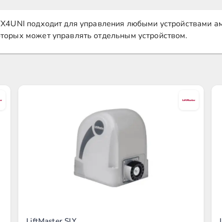
TX4UNI подходит для управления любыми устройствами ам
оторых может управлять отдельным устройством.
LiftMaster SLY