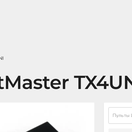
NI
tMaster TX4U
Пульты 