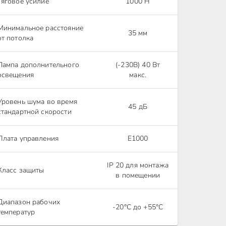
Тяговое усилие
1000 Н
Минимальное расстояние
35 мм
от потолка
Лампа дополнительного
(-230В) 40 Вт
освещения
макс.
Уровень шума во время
45 дБ
стандартной скорости
Плата управления
E1000
IP 20 для монтажа
Класс защиты
в помещении
Диапазон рабочих
-20°С до +55°C
температур