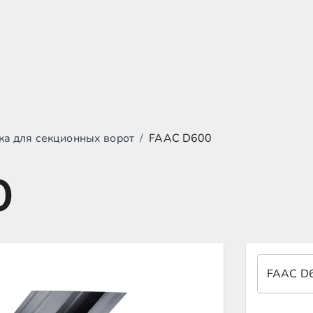
ка для секционных ворот
/
FAAC D600
0
FAAC D