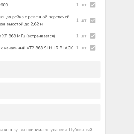
1 шт
D600
ющая рейка с ременной передачей
1 шт
еза высотой до 2,62 м
1 шт
 XF 868 МГц (встраивается)
1 шт
ох канальный XT2 868 SLH LR BLACK
я кнопку, вы принимаете условия
:
Публичный