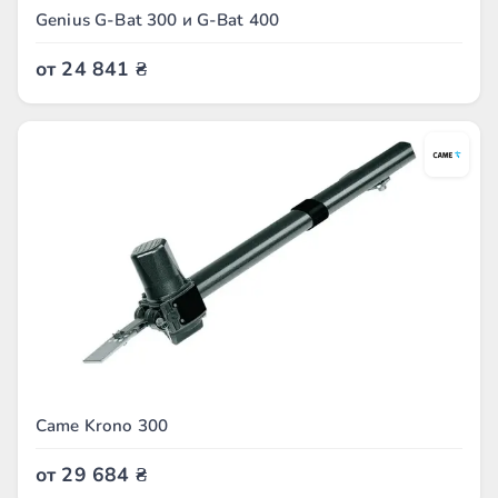
Genius G-Bat 300 и G-Bat 400
от
24 841
₴
Came Krono 300
от
29 684
₴