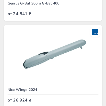
Genius G-Bat 300 и G-Bat 400
от
24 841
₴
Nice Wingo 2024
от
26 924
₴