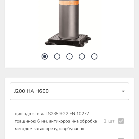
J200 HA H600
циліндр зі сталі S235JRG2 EN 10277
1 шт
товщиною 6 мм, антикорозійна обробка
методом катафорезу, фарбування