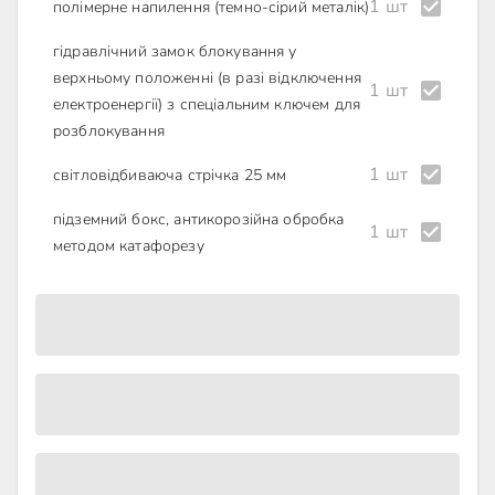
1 шт
полімерне напилення (темно-сірий металік)
гідравлічний замок блокування у
верхньому положенні (в разі відключення
1 шт
електроенергії) з спеціальним ключем для
розблокування
1 шт
світловідбиваюча стрічка 25 мм
підземний бокс, антикорозійна обробка
1 шт
методом катафорезу