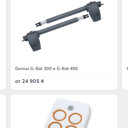
Genius G-Bat 300 и G-Bat 400
от
24 905
₴