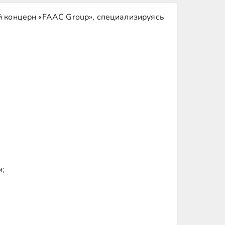
й концерн «FAAC Group», специализируясь
и;