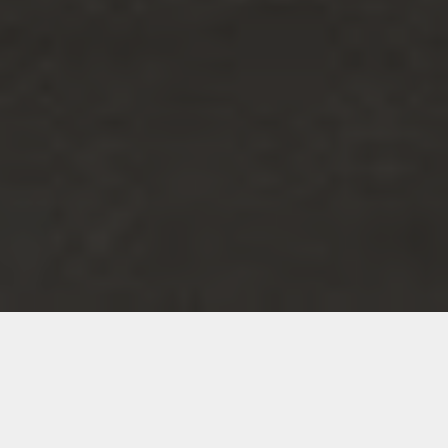
Профіль для
ролетних воріт